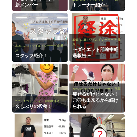
新メンバー
トレーナー紹介！
2025.11.28 | ワイルドシーサー 南風
原
2025.12.15 | ワイルドシーサー 南風
〜ダイエット部途中経
原
スタッフ紹介！
過報告〜
2025.09.18 | ワイルドシーサー 那覇
痩せるだけじゃない！
〇〇も出来るから続け
2025.11.24 | シャイン 那覇&浦添
久しぶりの投稿！
られる