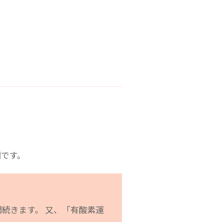
ワイルドシーサー 那覇
。
シャイン 那覇
です。
天下一道場 北谷
続きます。 又、「有酸素運
ワイルドシーサー 南風原