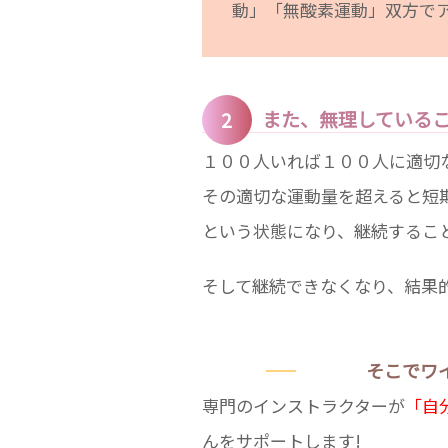
動」「無酸素運動」双方で
インストラクター
ブログ記事
料金案内
また、無理している
安心と納得
１００人いれば１００人に適切
体験お申し込み
その適切な運動量を超えると短
Web入会案内
という状態になり、継続するこ
そして継続できなくなり、結果
そこでワ
専門のインストラクターが
「自
んをサポートします!