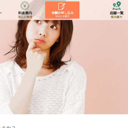
ー
料金案内
体験お申し込み
店舗一覧
安心と納得
Web入会案内
県内最大
ょうか？